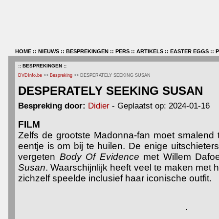
HOME
::
NIEUWS
::
BESPREKINGEN
::
PERS
::
ARTIKELS
::
EASTER EGGS
::
:: BESPREKINGEN ::
DVDInfo.be
>>
Bespreking
>> DESPERATELY SEEKING SUSAN
DESPERATELY SEEKING SUSAN
Bespreking door:
Didier
- Geplaatst op: 2024-01-16
FILM
Zelfs de grootste Madonna-fan moet smalend t
eentje is om bij te huilen. De enige uitschiete
vergeten
Body Of Evidence
met Willem Dafo
Susan
. Waarschijnlijk heeft veel te maken met 
zichzelf speelde inclusief haar iconische outfit.