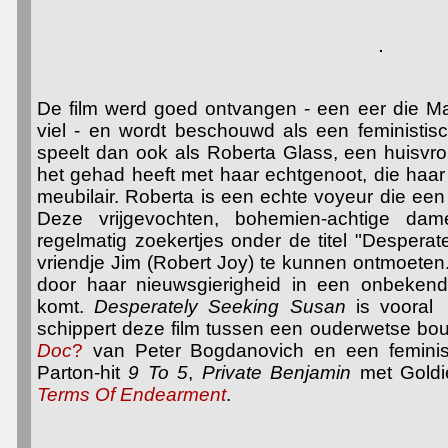
De film werd goed ontvangen - een eer die M
viel - en wordt beschouwd als een feministi
speelt dan ook als Roberta Glass, een huisvro
het gehad heeft met haar echtgenoot, die haar 
meubilair. Roberta is een echte voyeur die ee
Deze vrijgevochten, bohemien-achtige dam
regelmatig zoekertjes onder de titel "Desper
vriendje Jim (Robert Joy) te kunnen ontmoeten. 
door haar nieuwsgierigheid in een onbekend 
komt.
Desperately Seeking Susan
is vooral 
schippert deze film tussen een ouderwetse b
Doc
?
van Peter Bogdanovich en een feminis
Parton-hit
9 To 5
,
Private Benjamin
met Gold
Terms Of Endearment
.