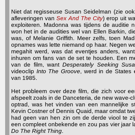
Niet dat regisseuse Susan Seidelman (zie oo
afleveringen van
Sex And The City
) erop uit 
exploiteren. Madonna was tijdens de auditie 
won het in de audities wel van Ellen Barkin, d
was, of Melanie Griffith. Meer zelfs, toen M
opnames was lette niemand op haar. Negen wek
megahit werd, was dat eventjes anders, wan
inhuren om fans van de set te houden. Een mee
van de film, want
Desperately Seeking Sus
videoclip
Into The Groove
, werd in de States
van 1985.
Het probleem over deze film, die zich voor e
afspeelt zoals in de Danceteria, de new wave-
optrad, was het vinden van een mannelijke s
Kevin Costner of Dennis Quaid, maar omdat tw
had geen van hen zin om de derde viool te zij
een compleet onbekende en zou pas vier jaar l
Do The Right Thing
.