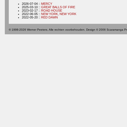
2026-07-04 ::
MERCY
2025-03-10 ::
GREAT BALLS OF FIRE
2023-02-17 ::
ROAD HOUSE
2022-06-05 ::
NEW YORK, NEW YORK
2022-05-20 ::
RED DAWN
© 1998-2026 Werner Peeters. Alle rechten voorbehouden. Design © 2006 Scaramanga Pr