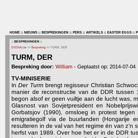
HOME
::
NIEUWS
::
BESPREKINGEN
::
PERS
::
ARTIKELS
::
EASTER EGGS
::
:: BESPREKINGEN ::
DVDInfo.be
>>
Bespreking
>> TURM, DER
TURM, DER
Bespreking door:
William
- Geplaatst op: 2014-07-04
TV-MINISERIE
In
Der Turm
brengt regisseur Christian Schwoc
manier de reconstructie van de DDR tussen 
begon alsof er geen vuiltje aan de lucht was, 
Glasnost van Sovjetpresident en Nobelprijsw
Gorbatsjov (1990), omsloeg in protest tegen 
emigratiegolf via de buurlanden (Hongarije en
resulteren in de val van het regime én van z’n 
herfst van 1989. Over hoe het er in de DDR t