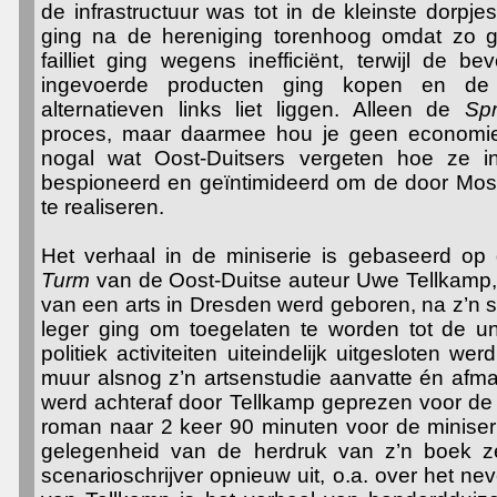
de infrastructuur was tot in de kleinste dorp
ging na de hereniging torenhoog omdat zo g
failliet ging wegens inefficiënt, terwijl de 
ingevoerde producten ging kopen en de 
alternatieven links liet liggen. Alleen de
Sp
proces, maar daarmee hou je geen economie
nogal wat Oost-Duitsers vergeten hoe ze 
bespioneerd en geïntimideerd om de door Mosk
te realiseren.
Het verhaal in de miniserie is gebaseerd op
Turm
van de Oost-Duitse auteur Uwe Tellkamp, d
van een arts in Dresden werd geboren, na z’n sc
leger ging om toegelaten te worden tot de un
politiek activiteiten uiteindelijk uitgesloten w
muur alsnog z’n artsenstudie aanvatte én afm
werd achteraf door Tellkamp geprezen voor de 
roman naar 2 keer 90 minuten voor de miniseri
gelegenheid van de herdruk van z’n boek z
scenarioschrijver opnieuw uit, o.a. over het 