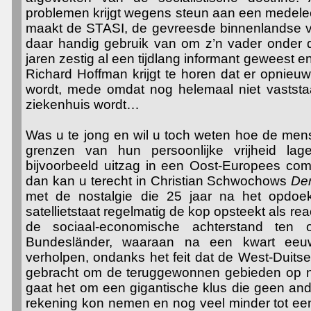
problemen krijgt wegens steun aan een medelee
maakt de STASI, de gevreesde binnenlandse vei
daar handig gebruik van om z’n vader onder dr
jaren zestig al een tijdlang informant geweest e
Richard Hoffman krijgt te horen dat er opnie
wordt, mede omdat nog helemaal niet vaststa
ziekenhuis wordt…
Was u te jong en wil u toch weten hoe de men
grenzen van hun persoonlijke vrijheid lag
bijvoorbeeld uitzag in een Oost-Europees com
dan kan u terecht in
Christian Schwochows
De
met de nostalgie die 25 jaar na het opdoek
satellietstaat regelmatig de kop opsteekt als r
de sociaal-economische achterstand ten 
Bundesländer, waaraan na een kwart eeuw 
verholpen, ondanks het feit dat de West-Duitser
gebracht om de teruggewonnen gebieden op niv
gaat het om een gigantische klus die geen an
rekening kon nemen en nog veel minder tot ee