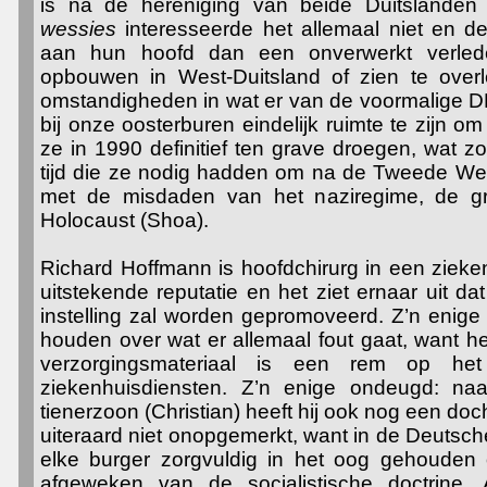
is na de hereniging van beide Duitslanden
wessies
interesseerde het allemaal niet en 
aan hun hoofd dan een onverwerkt verlede
opbouwen in West-Duitsland of zien te over
omstandigheden in wat er van de voormalige DDR
bij onze oosterburen eindelijk ruimte te zijn om
ze in 1990 definitief ten grave droegen, wat
tijd die ze nodig hadden om na de Tweede Wer
met de misdaden van het naziregime, de gro
Holocaust (Shoa).
Richard Hoffmann is hoofdchirurg in een zieke
uitstekende reputatie en het ziet ernaar uit dat
instelling zal worden gepromoveerd. Z’n enige
houden over wat er allemaal fout gaat, want 
verzorgingsmateriaal is een rem op he
ziekenhuisdiensten. Z’n enige ondeugd: n
tienerzoon (Christian) heeft hij ook nog een docht
uiteraard niet onopgemerkt, want in de Deutsc
elke burger zorgvuldig in het oog gehouden
afgeweken van de socialistische doctrine.