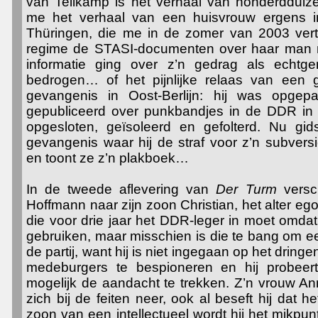
van Tellkamp is het verhaal van honderdduiz
me het verhaal van een huisvrouw ergens i
Thüringen, die me in de zomer van 2003 vert
regime de STASI-documenten over haar man mo
informatie ging over z’n gedrag als echtge
bedrogen… of het pijnlijke relaas van een 
gevangenis in Oost-Berlijn: hij was opgep
gepubliceerd over punkbandjes in de DDR in d
opgesloten, geïsoleerd en gefolterd. Nu gids
gevangenis waar hij de straf voor z’n subversie
en toont ze z’n plakboek…
In de tweede aflevering van
Der Turm
versc
Hoffmann naar zijn zoon Christian, het alter eg
die voor drie jaar het DDR-leger in moet omdat 
gebruiken, maar misschien is die te bang om e
de partij, want hij is niet ingegaan op het dri
medeburgers te bespioneren en hij probeer
mogelijk de aandacht te trekken. Z’n vrouw An
zich bij de feiten neer, ook al beseft hij dat h
zoon van een intellectueel wordt hij het mikpunt