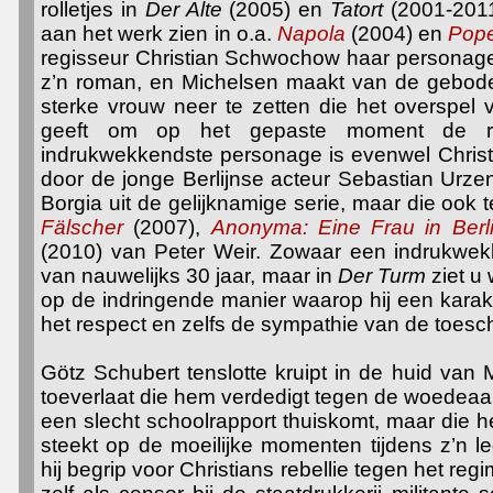
rolletjes in
Der Alte
(2005) en
Tatort
(2001-2011
aan het werk zien in o.a.
Napola
(2004) en
Pop
regisseur Christian Schwochow haar personage
z’n roman, en Michelsen maakt van de gebod
sterke vrouw neer te zetten die het overspel
geeft om op het gepaste moment de rek
indrukwekkendste personage is evenwel Christ
door de jonge Berlijnse acteur
Sebastian Urzen
Borgia uit de gelijknamige serie, maar die ook 
Fälscher
(2007),
Anonyma: Eine Frau in Berl
(2010) van Peter Weir. Zowaar een indrukwek
van nauwelijks 30 jaar, maar in
Der Turm
ziet u 
op de indringende manier waarop hij een karak
het respect en zelfs de sympathie van de toes
Götz Schubert tenslotte kruipt in de huid va
toeverlaat die hem verdedigt tegen de woedeaanv
een slecht schoolrapport thuiskomt, maar die 
steekt op de moeilijke momenten tijdens z’n le
hij begrip voor Christians rebellie tegen het regi