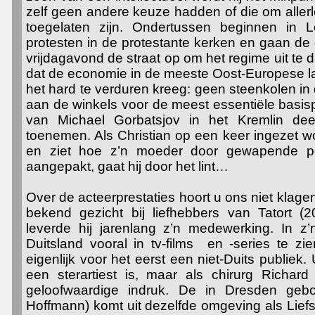
zelf geen andere keuze hadden of die om allerle
toegelaten zijn. Ondertussen beginnen in 
protesten in de protestante kerken en gaan de 
vrijdagavond de straat op om het regime uit te
dat de economie in de meeste Oost-Europese la
het hard te verduren kreeg: geen steenkolen in 
aan de winkels voor de meest essentiële basi
van Michael Gorbatsjov in het Kremlin de
toenemen. Als Christian op een keer ingezet w
en ziet hoe z’n moeder door gewapende po
aangepakt, gaat hij door het lint…
Over de acteerprestaties hoort u ons niet klagen
bekend gezicht bij liefhebbers van Tatort (
leverde hij jarenlang z’n medewerking. In z’n
Duitsland vooral in tv-films en -series te z
eigenlijk voor het eerst een niet-Duits publiek.
een sterartiest is, maar als chirurg Richar
geloofwaardige indruk.
De in Dresden gebo
Hoffmann) komt uit dezelfde omgeving als Lief