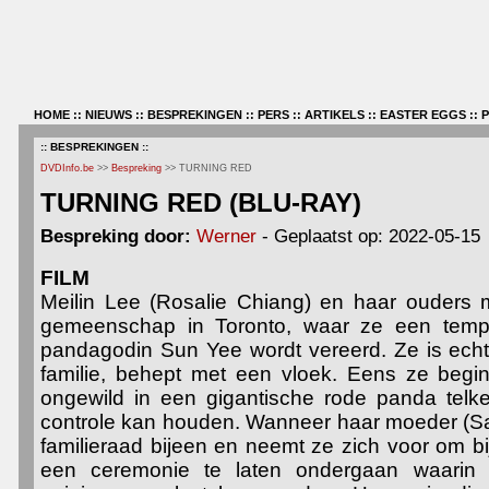
HOME
::
NIEUWS
::
BESPREKINGEN
::
PERS
::
ARTIKELS
::
EASTER EGGS
::
:: BESPREKINGEN ::
DVDInfo.be
>>
Bespreking
>> TURNING RED
TURNING RED (BLU-RAY)
Bespreking door:
Werner
- Geplaatst op: 2022-05-15
FILM
Meilin Lee (Rosalie Chiang) en haar ouders 
gemeenschap in Toronto, waar ze een temp
pandagodin Sun Yee wordt vereerd. Ze is echte
familie, behept met een vloek. Eens ze begin
ongewild in een gigantische rode panda telk
controle kan houden. Wanneer haar moeder (Sa
familieraad bijeen en neemt ze zich voor om b
een ceremonie te laten ondergaan waarin z