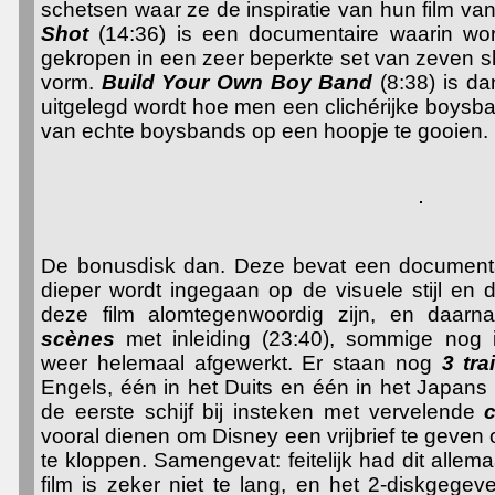
schetsen waar ze de inspiratie van hun film 
Shot
(14:36) is een documentaire waarin wor
gekropen in een zeer beperkte set van zeven s
vorm.
Build Your Own Boy Band
(8:38) is d
uitgelegd wordt hoe men een clichérijke boysba
van echte boysbands op een hoopje te gooien.
De bonusdisk dan. Deze bevat een document
dieper wordt ingegaan op de visuele stijl en
deze film alomtegenwoordig zijn, en daarn
scènes
met inleiding (23:40), sommige nog 
weer helemaal afgewerkt. Er staan nog
3 tra
Engels, één in het Duits en één in het Japans o
de eerste schijf bij insteken met vervelende
c
vooral dienen om Disney een vrijbrief te geve
te kloppen. Samengevat: feitelijk had dit allem
film is zeker niet te lang, en het 2-diskgege