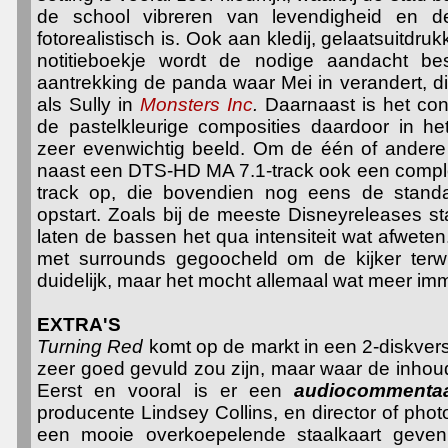
de school vibreren van levendigheid en d
fotorealistisch is. Ook aan kledij, gelaatsuitdr
notitieboekje wordt de nodige aandacht bes
aantrekking de panda waar Mei in verandert, die
als Sully in
Monsters Inc
.
Daarnaast is het con
de pastelkleurige composities daardoor in h
zeer evenwichtig beeld. Om de één of andere 
naast een DTS-HD MA 7.1-track ook een compl
track op, die bovendien nog eens de standa
opstart. Zoals bij de meeste Disneyreleases sta
laten de bassen het qua intensiteit wat afwete
met surrounds gegoocheld om de kijker terwil
duidelijk, maar het mocht allemaal wat meer imm
EXTRA'S
Turning Red
komt op de markt in een 2-diskvers
zeer goed gevuld zou zijn, maar waar de inhou
Eerst en vooral is er een
a
udiocomment
producente Lindsey Collins, en director of ph
een mooie overkoepelende staalkaart geven 