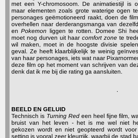
met een Y-chromosoom. De animatiestijl is on
maar elementen zoals grote waterige ogen te
personages geëmotioneerd raakt, doen de film 
overhellen naar derderangsmanga van dezelfd
en
Pokemon
liggen te rotten. Domee Shi heef
moet nog durven uit haar
comfort zone
te tred
wil maken, moet in de hoogste divisie spelen
geval. Ze heeft klaarblijkelijk te weinig geïn
van haar personages, iets wat naar Pixarnormen
deze film op het moment van schrijven van dez
denk dat ik me bij die rating ga aansluiten.
BEELD EN GELUID
Technisch is
Turning Red
een heel fijne film, 
bruist van het leven - het is me wel niet h
gekozen wordt en niet geopteerd wordt voor
setting is vooral zeer kleurrijk, waarbij de stad 